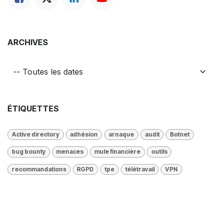
ARCHIVES
ÉTIQUETTES
Active directory
adhésion
arnaque
audit
Botnet
bug bounty
menaces
mule financière
outils
recommandations
RGPD
tpe
télétravail
VPN