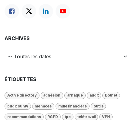
ARCHIVES
ÉTIQUETTES
Active directory
adhésion
arnaque
audit
Botnet
bug bounty
menaces
mule financière
outils
recommandations
RGPD
tpe
télétravail
VPN