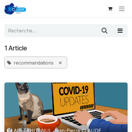
Se rendre au contenu
1 Article
×
recommandations
AIR TAHITI NUI, Jean-Pierre CLAUDE