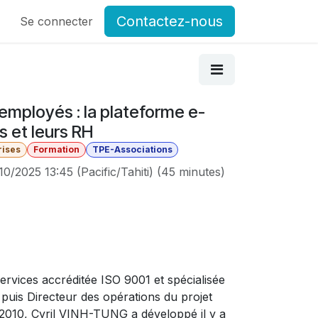
Contactez-nous
og
Se connecter
Postes
Forum Associations du GCSMS
Contactez-
 employés : la plateforme e-
s et leurs RH
rises
Formation
TPE-Associations
10/2025 13:45
(
Pacific/Tahiti
) (
45 minutes
)
ervices accréditée ISO 9001 et spécialisée
puis Directeur des opérations du projet
 2010, Cyril VINH-TUNG a développé il y a