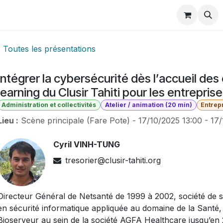
Membres
Évènements
e-Learning
Publications
Bl
Toutes les présentations
Intégrer la cybersécurité dès l’accueil des
learning du Clusir Tahiti pour les entreprise
Administration et collectivités
Atelier / animation (20 min)
Entrep
Lieu :
Scène principale (Fare Pote)
-
17/10/2025 13:00
-
17/
Cyril VINH-TUNG
tresorier@clusir-tahiti.org
Directeur Général de Netsanté de 1999 à 2002, société de s
en sécurité informatique appliquée au domaine de la Santé, 
Bioserveur au sein de la société AGFA Healthcare jusqu’en