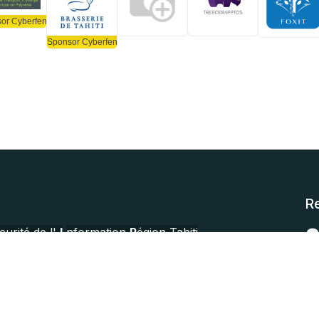
ld
or Cyberfenua Gold
Sponsor Cyberfenua Gold
R
curité de l'
I
nformation
R
égion Tahiti
 de professionnels facilitant l'entraide,
iences et les bonnes pratiques pour la
ation. Il accueille des utilisateurs et des
ous les secteurs d’activité de l’économie.