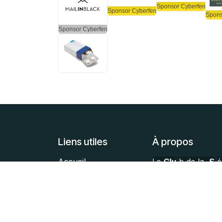
Sponsor Cyberfenua Go
Sponsor Cyberfenua Gold
Spons
Sponsor Cyberfenua Platinum
Liens utiles
À propos
Accueil
Le
Clu
b de la
S
é
À propos
est une association
Articles
le partage d'expér
Services
sécurité de l'inform
Légal
offreurs issus de t
Contactez-nous