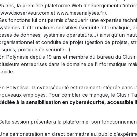
25 ans, la première plateforme Web d’hébergement d'infor
(www.bioserveur.com et www.mesanalyses.fr).
Ses fonctions lui ont permis d'acquérir une expertise tech
systèmes d'informations sensibles (sécurité informatique, ar
bases de données, systèmes opérateurs…) ainsi qu'un haut
organisationnel et conduite de projet (gestion de projets, st
risques, politique de sécurité…).
En Polynésie depuis 19 ans et membre du bureau du Clusir-Ta
plusieurs entreprises dans le domaine de l'informatique mai
rapide.
En Polynésie, la cybersécurité est rarement intégrée dans l
nouveaux employés. Pour combler ce manque, le Clusir Ta
dédiée à la sensibilisation en cybersécurité, accessible
Cette session présentera la plateforme, son fonctionnemen
Une démonstration en direct permettra au public d’expérimen