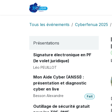
Se rendre au contenu
Accueil
CLUSIR
Adhésion
Tous les événements
Cyberfenua 2025
Présentations
Signature électronique en PF
(le volet juridique)
Léo PEUILLOT
Mon Aide Cyber (ANSSI) :
présentation et diagnostic
cyber en live
Besson Alexandre
Fait
Outillage de sécurité gratuit