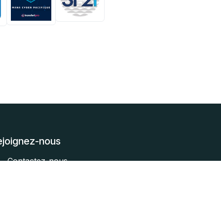
ejoignez-nous
Contactez-nous
contact@clusir-tahiti.org