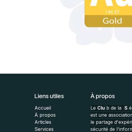
Liens utiles
À propos
Accueil
Le
Clu
b de la
S
é
À propos
est une association
Articles
le partage d'expér
Services
sécurité de l'inform