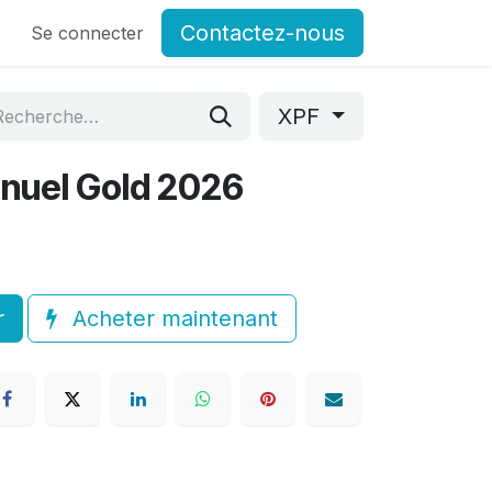
Contactez-nous
og
Se connecter
Postes
Forum Associations du GCSMS
Contactez-
XPF
nuel Gold 2026
r
Acheter maintenant