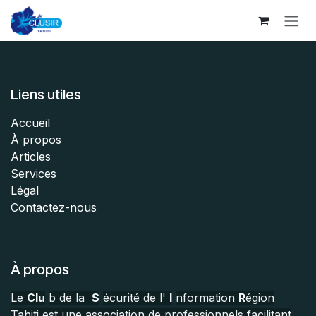
Se rendre au contenu
Liens utiles
Accueil
À propos
Articles
Services
Légal
Contactez-nous
À propos
Le
Clu
b de la
S
écurité de l'
I
nformation
R
égion
Tahiti est une association de professionnels facilitant