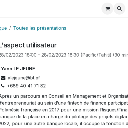
Membres
Évènements
e-Learning
Publications
Bl
ique
Toutes les présentations
L'aspect utilisateur
28/02/2023 18:00
-
28/02/2023 18:30
(
Pacific/Tahiti
) (
30 mi
Yann LE JEUNE
ylejeune@bt.pf
+689 40 41 71 82
Après un parcours en Conseil en Management et Organisatio
d’entrepreneuriat au sein d’une fintech de finance participat
Polynésie française en 2017 pour une mission Risques/Financ
banque de la place en charge du pilotage des projets digita
2022, pour une autre banque locale, il occupe la fonction 