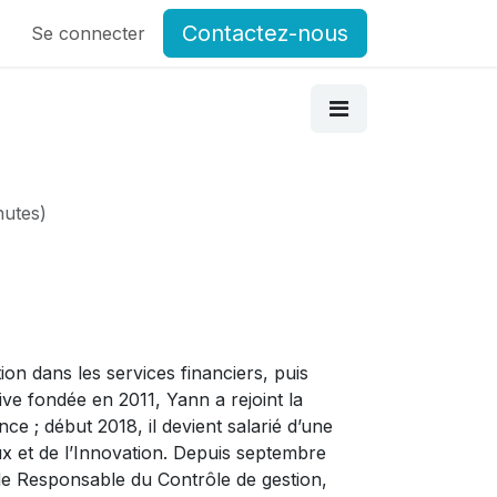
Contactez-nous
og
Se connecter
Postes
Forum Associations du GCSMS
Contactez-
nutes
)
n dans les services financiers, puis
ive fondée en 2011, Yann a rejoint la
e ; début 2018, il devient salarié d’une
ux et de l’Innovation. Depuis septembre
de Responsable du Contrôle de gestion,