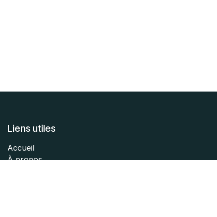
Liens utiles
Accueil
À propos
Articles
Services
Légal
Contactez-nous