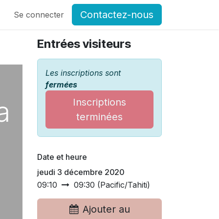
Contactez-nous
og
Se connecter
Postes
Forum Associations du GCSMS
Contactez-
Entrées visiteurs
Les inscriptions sont
fermées
a
Inscriptions
terminées
Date et heure
jeudi 3 décembre 2020
09:10
09:30
(
Pacific/Tahiti
)
Ajouter au