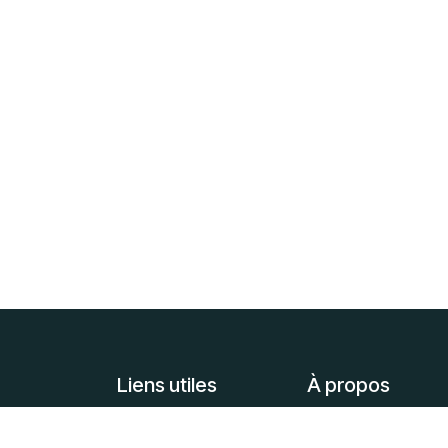
Liens utiles
À propos
Accueil
Le
Clu
b de la
S
é