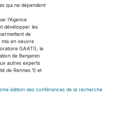
s qui ne dépendent
par l’Agence
t dévélopper les
permettent de
t mis en oeuvre
ratoire GAATI), le
pation de Benjamin
ux autres experts
ité de Rennes 1) et
"
ème édition des conférences de la recherche