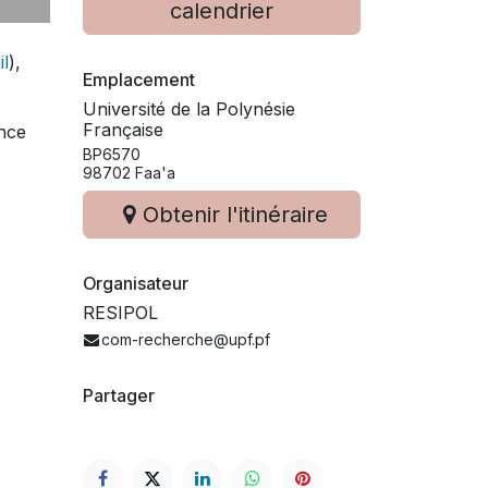
calendrier
il
),
Emplacement
Université de la Polynésie
Française
nce
BP6570
98702 Faa'a
Obtenir l'itinéraire
Organisateur
RESIPOL
com-recherche@upf.pf
Partager