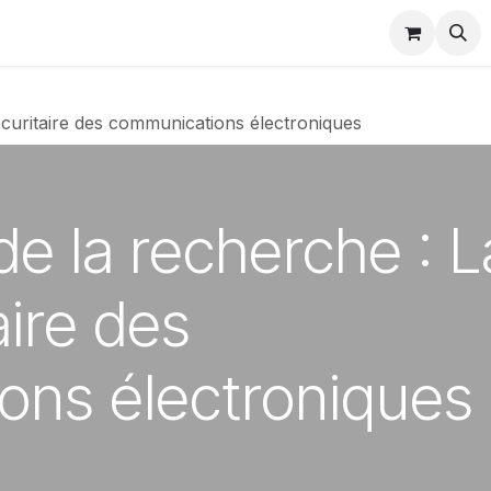
Membres
Évènements
e-Learning
Publications
Bl
écuritaire des communications électroniques
e la recherche : L
aire des
ons électroniques