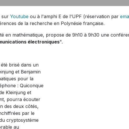
t sur
Youtube
ou à l'amphi E de l'UPF (réservation par
ema
érences de la recherche en Polynésie française.
sité en mathématique, propose de 9h10 à 9h30 une confére
munications électroniques
".
 été brisé dans un
einjung et Benjamin
atiques pour la
éléphone : Quiconque
de Kleinjung et
nt, pourra écouter
un des deux côtés,
chiffrées par le
 du cryptosystème
orable au