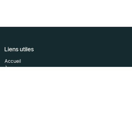
Liens utiles
Accueil
À propos
Articles
Services
Légal
Contactez-nous
À propos