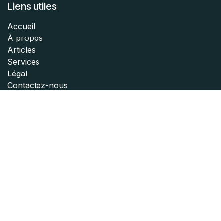
Liens utiles
Accueil
À propos
Articles
Services
Légal
Contactez-nous
À propos
Le
Clu
b de la
S
écurité de l'
I
nformation
R
égion
Tahiti est une association de professionnels facilitant
l'entraide, le partage d'expériences et les bonnes
pratiques pour la sécurité de l'information. Il accueille
des utilisateurs et des offreurs issus de tous les
secteurs d’activité de l’économie.